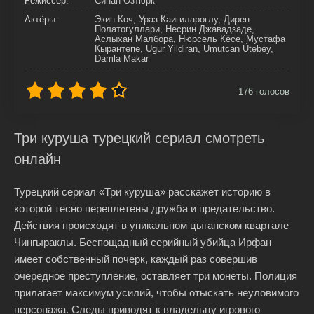
Режиссер:
Синан Озтюрк
Актёры:
Экин Коч, Ураз Каигилароглу, Дирен
Полатогуллари, Несрин Джавадзаде,
Аслыхан Малбора, Нюрсель Кёсе, Мустафа
Кырантепе, Ugur Yildiran, Umutcan Ütebey,
Damla Makar
176
голосов
Три куруша турецкий сериал смотреть
онлайн
Турецкий сериал «Три куруша» расскажет историю в
которой тесно переплетены дружба и предательство.
Действия происходят в уникальном цыганском квартале
Чингыраклы. Беспощадный серийный убийца Ирфан
имеет собственный почерк, каждый раз совершив
очередное преступление, оставляет три монеты. Полиция
прилагает максимум усилий, чтобы отыскать неуловимого
персонажа. Следы приводят к владельцу игрового