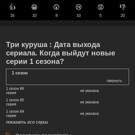
👍
😁
😲
😢
😡
👎
16
10
8
10
5
20
Три куруша : Дата выхода
сериала. Когда выйдут новые
серии 1 сезона?
1 сезон
свернуть
1 сезон 86
не указана
серия
1 сезон 85
не указана
серия
1 сезон 84
не указана
серия
показать все серии