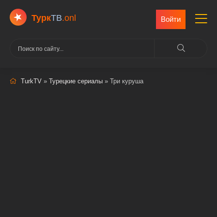
Турк
ТВ
.onl
Войти
TurkTV
»
Турецкие сериалы
» Три куруша