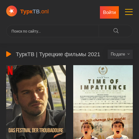
Турк
ТВ
.onl
Войти
ТуркТВ | Турецкие фильмы 2021
дате