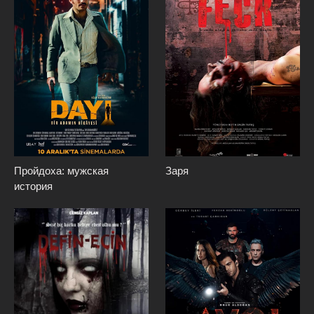
Пройдоха: мужская
Заря
история