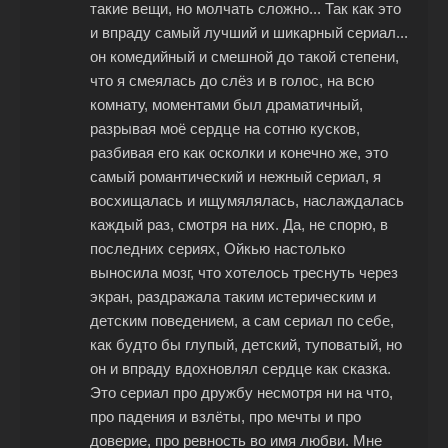
такие вещи, но молчать сложно... Так как это
и впраду самый лучший и шикарный сериал...
он комедийный и смешной до такой степени,
что я смеялась до слёз и в голос, на всю
комнату, моментами был драматичный,
разрывая моё сердце на сотню кусков,
разбивая его как осколки и конечно же, это
самый романтический и нежный сериал, я
восхищалась и ищумялялась, наслаждалась
каждый раз, смотря на них. Да, не спорю, в
последних сериях, Ойкью настолько
выносила мозг, что хотелось треснуть через
экран, раздражала таким истерическим и
детским поведением, а сам сериал по себе,
как будто бы глупый, детский, туповатый, но
он и впраду вдохновлял сердце как сказка.
Это сериал про дружбу несмотря ни на что,
про падения и взлёты, про мечты и про
доверие, про ревность во имя любви. Мне