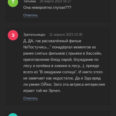
Т
Татьяна
29 марта 2023 16:27
Она невероятно глупая???
Ответить
З
Зрительницаэ
11 апреля 2023 13:30
Д, ДА, так расхвалённый фильм
№Постучись..." понадёргал моментов из
ранее снятых фильмов ( прыжки в бассейн,
приготовление блюд парой, блуждание по
лесу и ночёвка в хижине в лесу...), прежде
всего из "В ожидании солнца". И никто этого
не замечает как недостаток. Да и Эда вряд
ли умнее ОЙкю. Зато эта актриса интереснее
играет той же Эрчел.
Ответить