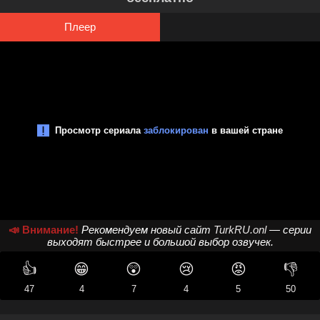
Плеер
📣 Внимание!
Рекомендуем новый сайт
TurkRU.onl
— серии
выходят быстрее и большой выбор озвучек.
👍
😁
😲
😢
😡
👎
47
4
7
4
5
50