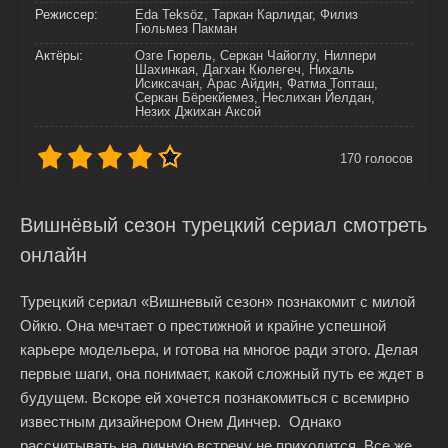
Режиссер:
Eda Teksöz, Таркан Карлидаг, Филиз
Гюльмез Пакман
Актёры:
Озге Гюрель, Серкан Чайоглу, Нилпери
Шахинкая, Дагхан Кюлегеч, Нихаль
Исиксачан, Арас Айдин, Фатма Топташ,
Серкан Бёрекйемез, Неслихан Йелдан,
Незих Джихан Аксой
170
голосов
Вишнёвый сезон турецкий сериал смотреть
онлайн
Турецкий сериал «Вишневый сезон» познакомит с милой
Ойкю. Она мечтает о престижной и крайне успешной
карьере модельера, и готова на многое ради этого. Делая
первые шаги, она понимает, какой сложный путь ее ждет в
будущем. Вскоре ей хочется познакомиться с всемирно
известным дизайнером Онем Динчер. Однако
рассчитывать на личную встречу не приходится. Все же