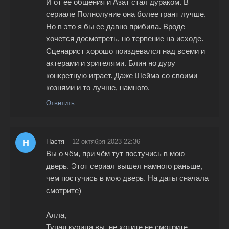
И от ее общения и Азат стал дураком. В
сериале Полнолуние она более грант лучше.
Но в это я бы ее давно прибила. Вроде
хочется досмотреть, но терпение на исходе.
Сценарист хорошо поиздевался над всеми и
актерами и зрителями. Блин но дуру
конкретную играет. Даже Шейма со своими
кознями и то лучше, намного.
Ответить
Н
Настя
12 октября 2023 22:36
Вы о чëм, при чëм тут постучись в мою
дверь. Этот сериал вышел намного раньше,
чем постучись в мою дверь. На даты сначала
смотрите)
Алла,
Тупая курица вы, не хотите не смотрите.