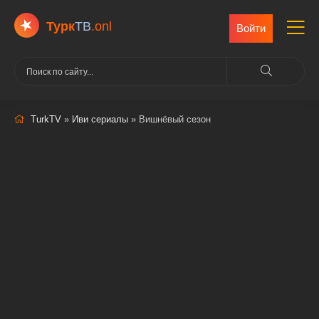
Турк
ТВ
.onl
Войти
TurkTV
»
Иви сериалы
» Вишнёвый сезон