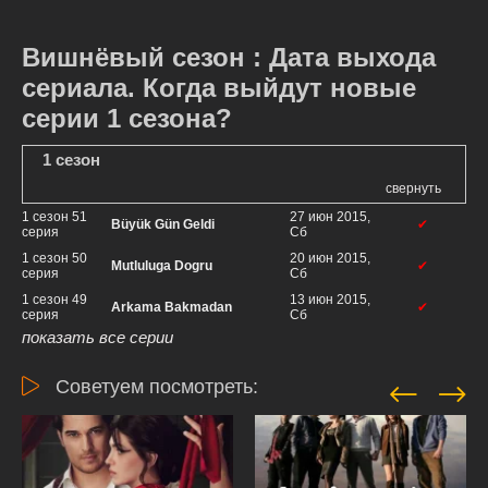
Вишнёвый сезон : Дата выхода
сериала. Когда выйдут новые
серии 1 сезона?
1 сезон
свернуть
1 сезон 51
27 июн 2015,
Büyük Gün Geldi
✔
серия
Сб
1 сезон 50
20 июн 2015,
Mutluluga Dogru
✔
серия
Сб
1 сезон 49
13 июн 2015,
Arkama Bakmadan
✔
серия
Сб
показать все серии
Советуем посмотреть: