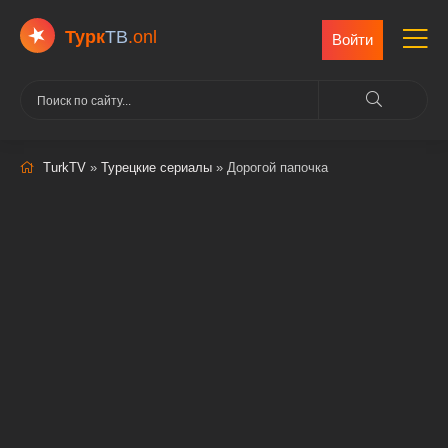
Турк
ТВ
.onl
Войти
TurkTV
»
Турецкие сериалы
» Дорогой папочка