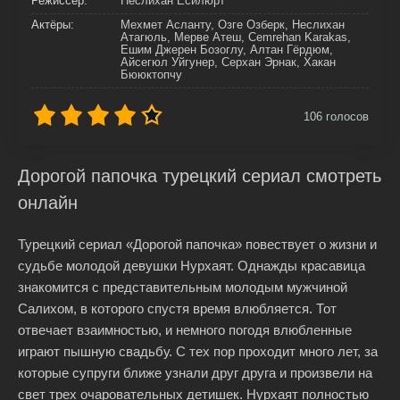
Режиссер:
Неслихан Есилюрт
Актёры:
Мехмет Асланту, Озге Озберк, Неслихан
Атагюль, Мерве Атеш, Cemrehan Karakas,
Ешим Джерен Бозоглу, Алтан Гёрдюм,
Айсегюл Уйгунер, Серхан Эрнак, Хакан
Бююктопчу
106
голосов
Дорогой папочка турецкий сериал смотреть
онлайн
Турецкий сериал «Дорогой папочка» повествует о жизни и
судьбе молодой девушки Нурхаят. Однажды красавица
знакомится с представительным молодым мужчиной
Салихом, в которого спустя время влюбляется. Тот
отвечает взаимностью, и немного погодя влюбленные
играют пышную свадьбу. С тех пор проходит много лет, за
которые супруги ближе узнали друг друга и произвели на
свет трех очаровательных детишек. Нурхаят полностью