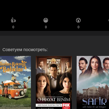
👍
😁
😲
0
0
0
Советуем посмотреть: