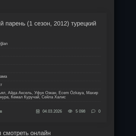
 парень (1 сезон, 2012) турецкий
Oğlan
рама
ат
ьял, Айда Аксель, Уфук Озкан, Ecem Özkaya, Махир
нура, Кемал Куручай, Сейла Халис
в
04.03.2026
5 098
0
л смотреть онлайн