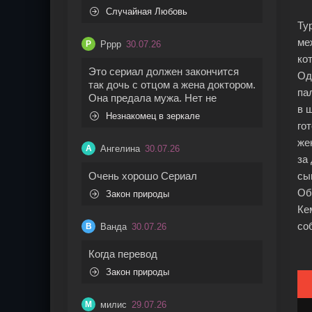
Случайная Любовь
Ту
ме
Рррр
30.07.26
Р
ко
Это сериал должен закончится
Од
так дочь с отцом а жена доктором.
па
Она предала мужа. Нет не
в 
Незнакомец в зеркале
го
же
Ангелина
30.07.26
А
за
Очень хорошо Сериал
сы
Об
Закон природы
Ке
со
Ванда
30.07.26
В
Когда перевод
Закон природы
милис
29.07.26
М