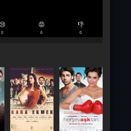
😢
😡
👎
0
0
0