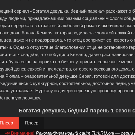
рецкий сериал «Богатая девушка, бедный парень» расскажет о
жду людьми, принадлежащими разным социальным слоям общест
торая переросла в страстный любовный роман и окончилась жел
нако дочь богача Кемаля, которая родилась с золотой ложкой во
льцев, даже и не подозревала, что отец воспримет ее новость 
штыки. Однако отсутствие благословения отца не остановило гер
товиться к свадьбе, что побудило Кемаля, давно распланировав
нитьбу на сыне напарника по бизнесу, принять серьезные меры.
 душой денег, связей и наследства, от своего роскошного дома,
на Рюяма – очаровательной девушке Серап, готовой для достиж
ъединившись с культурной, состоятельной, достойной леди, уме
маль устраивает Нурхану и дочери серьезную проверку прочность
бственную ловушку.
Богатая девушка, бедный парень 1 сезон 
Плеер
Плеер
📣 Внимание!
Рекомендуем новый сайт
TurkRU.onl
— серии 