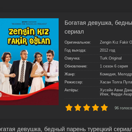
Богатая девушка, бедный
сериал
Оригинальное:
Zengin Kız Fakir 
Год выхода:
2012 год
Озвучка:
Turk.Original
Обновление:
1 сезон 6 серия
Жанр:
Комедия, Мелод
Режиссер:
Хасан Толга Пул
Актёры:
Хусейн Авни Дан
Ипек, Ферди Акар
96
голосо
гатая девушка, бедный парень турецкий сериа