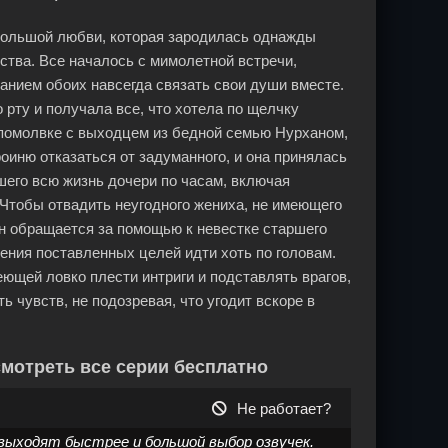
 большой любви, которая зародилась однажды
ва. Все началось с мимолетной встречи,
анием обоих навсегда связать свои души вместе.
 рту и получала все, что хотела по щелчку
о помолвке с выходцем из бедной семью Нурханом,
оиню отказаться от задуманного, и она принялась
шего всю жизнь дочери по часам, включая
 Чтобы отвадить неугодного жениха, не имеющего
 он обращается за помощью к невестке старшего
ения поставленных целей идти хоть по головам.
ющей ловко плести интриги и подставлять врагов,
 чувств, не подозревая, что угодит вскоре в
смотреть все серии бесплатно
Не работает?
выходят быстрее и большой выбор озвучек.