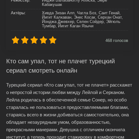
Режиссер:
Инджи Балабаноглу Ахиска, Эмре
Кабакушак
Актёры:
Хивда Зизан Алп, Чагла Боз, Саит Генай,
Йигит Калкаван, Энес Косак, Серхан Онат,
Йонджа Джевхер, Селен Сойдер, Эйгюль
Тумбар, Йигит Каган Язычи
468
голосов
Кто сам упал, тот не плачет турецкий
сериал смотреть онлайн
Турецкий сериал «Кто сам упал, тот не плачет» расскажет
о непростой истории любви между Лейлой и Серканом.
Лейла родилась в обеспеченной семье Сонер, но особо
старалась не пользоваться предоставляемыми благами,
стараясь всего в жизни добиваться самостоятельно, она
обладает незаурядным умом, образованностью,
прекрасными манерами. Девушка с отличием окончила
институт, а теперь проходит стажировку в комфортном