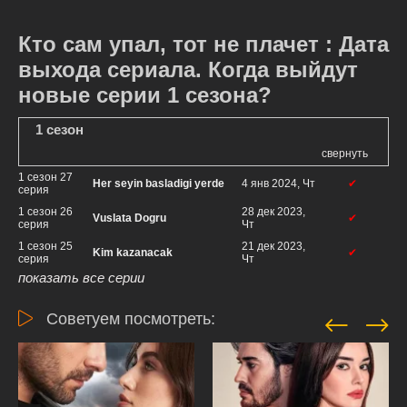
Кто сам упал, тот не плачет : Дата
выхода сериала. Когда выйдут
новые серии 1 сезона?
1 сезон
свернуть
1 сезон 27
Her seyin basladigi yerde
4 янв 2024, Чт
✔
серия
1 сезон 26
28 дек 2023,
Vuslata Dogru
✔
серия
Чт
1 сезон 25
21 дек 2023,
Kim kazanacak
✔
серия
Чт
показать все серии
Советуем посмотреть: