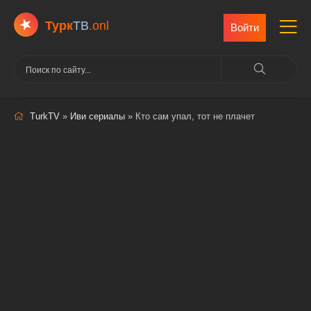
Турк
ТВ
.onl
Войти
TurkTV
»
Иви сериалы
» Кто сам упал, тот не плачет