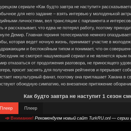
турецком сериале «Как будто завтра не наступит» рассказывает
обычное для него задание – взять интервью у молоденькой актр
дийными личностями, вел трансляции с парламента и интересо
ть и рассказывает, что едва не потерял работу, поэтому приходи
нуле Демир. Главная героиня телесериалов немного опаздывает
обы, которая ведет ночную жизнь, принимает участие в молоде
здражающим и беспокойным типом и понимает, что он совершенно
беседник не смотрел нашумевший сериал и не является ярым 
мир отказаться от продолжения разговора, не приносящего удово
огера, просит заснять для получения рейтингов и прерывает со
истает некультурный фанат, поэтому она приглашает Хакана в св
вствуют обоюдную симпатию, но внезапное притяжение оборачи
Как будто завтра не наступит 1 сезон с
Плеер
Плеер
📣 Внимание!
Рекомендуем новый сайт
TurkRU.onl
— серии 