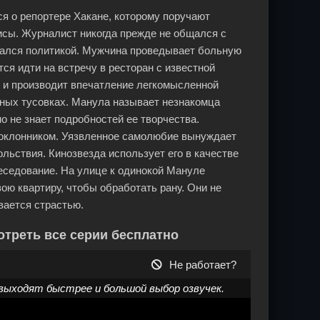
ся о репортере Хакане, которому поручают
исы. Журналист никогда прежде не общался с
вался политикой. Мужчина проведывает больную
тся идти на встречу в ресторан с известной
 и производит впечатление легкомысленной
жных тусовках. Манула называет незнакомца
 не знает подробностей ее творчества.
поклонником. Уязвленное самолюбие вынуждает
льствия. Кинозвезда использует его в качестве
беседование. На улице к одинокой Мануле
ою квартиру, чтобы обработать рану. Они не
вается страстью.
мотреть все серии бесплатно
Не работает?
выходят быстрее и большой выбор озвучек.