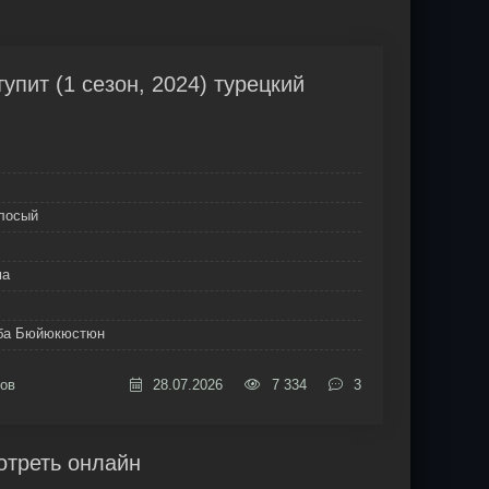
тупит (1 сезон, 2024) турецкий
олосый
ма
уба Бюйюкюстюн
ов
28.07.2026
7 334
3
отреть онлайн