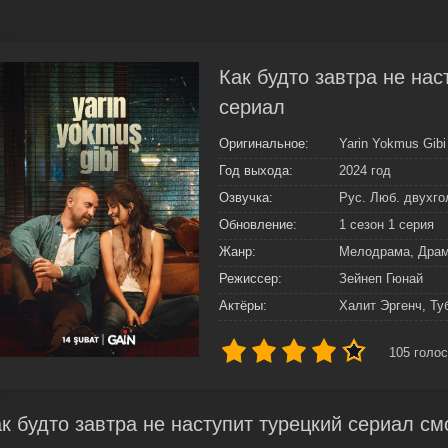
Как будто завтра не нас
сериал
Оригинальное:
Yarin Yokmus Gibi
Год выхода:
2024 год
Озвучка:
Рус. Люб. двухг
Обновление:
1 сезон 1 серия
Жанр:
Мелодрама, Дра
Режиссер:
Зейнеп Гюнай
Актёры:
Халит Эргенч, Т
105
голос
к будто завтра не наступит турецкий сериал см