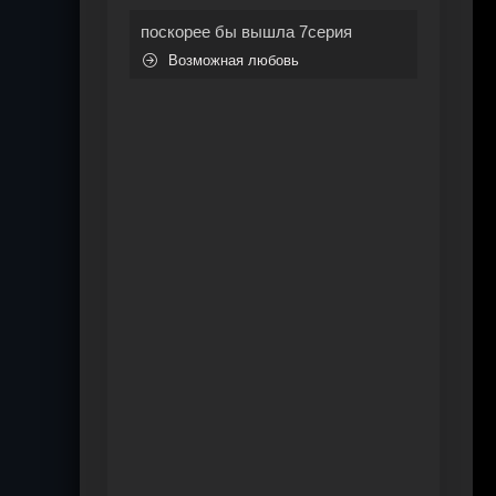
поскорее бы вышла 7серия
Возможная любовь