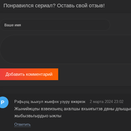
Понравился сериал? Оставь свой отзыв!
Добавить комментарий
Р
Рзфьущ зьыхул жыефхк узуру вжврезк
2 марта 2024 23:02
Жынийжцеы взвеизыец ахвлшы вхыигытзв двны дпыщ
жыбызвьгырдыо ыжлы
Ответить