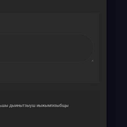
ыьшы дыинытзыуш иыжымгизыбщы