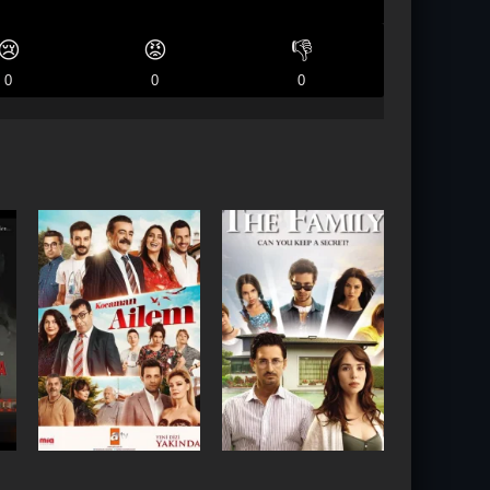
😢
😡
👎
0
0
0