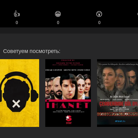
👍
😁
😲
0
0
0
Советуем посмотреть: