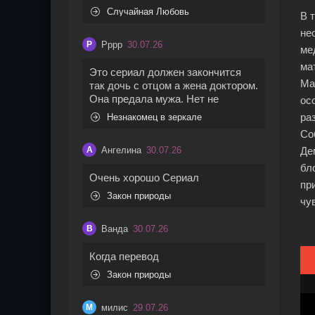
Случайная Любовь
В 
не
Рррр
30.07.26
Р
ме
ма
Это сериал должен закончится
Ма
так дочь с отцом а жена доктором.
Она предала мужа. Нет не
ос
ра
Незнакомец в зеркале
Со
Ангелина
30.07.26
А
Де
бл
Очень хорошо Сериал
пр
Закон природы
чу
Ванда
30.07.26
В
Когда перевод
Закон природы
милис
29.07.26
М