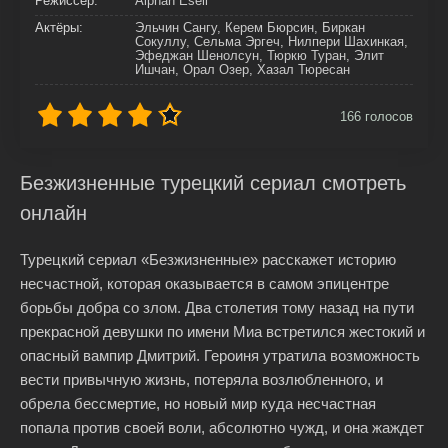
Режиссер:
Alphan Eseli
Актёры:
Эльчин Сангу, Керем Бюрсин, Биркан
Сокуллу, Сельма Эргеч, Нилпери Шахинкая,
Эфеджан Шенолсун, Тюркю Туран, Элит
Ишчан, Орал Озер, Хазал Тюресан
166
голосов
Безжизненные турецкий сериал смотреть
онлайн
Турецкий сериал «Безжизненные» расскажет историю
несчастной, которая оказывается в самом эпицентре
борьбы добра со злом. Два столетия тому назад на пути
прекрасной девушки по имени Миа встретился жестокий и
опасный вампир Дмитрий. Героиня утратила возможность
вести привычную жизнь, потеряла возлюбленного, и
обрела бессмертие, но новый мир куда несчастная
попала против своей воли, абсолютно чужд, и она жаждет