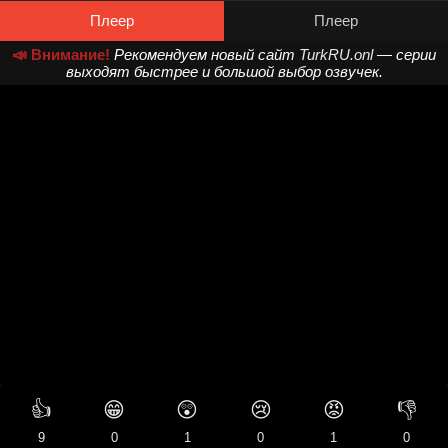
Плеер
Плеер
📣 Внимание!
Рекомендуем новый сайт
TurkRU.onl
— серии
выходят быстрее и большой выбор озвучек.
👍
😁
😲
😢
😡
👎
9
0
1
0
1
0