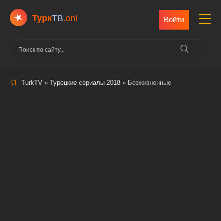
Турк
ТВ
.onl
Войти
TurkTV
»
Турецкие сериалы 2018
» Безжизненные