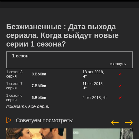
Безжизненные : Дата выхода
сериала. Когда выйдут новые
серии 1 сезона?
1 сезон
свернуть
1 сезон 8
18 окт 2018,
8.Bölüm
✔
серия
Чт
1 сезон 7
11 окт 2018,
7.Bölüm
✔
серия
Чт
1 сезон 6
6.Bölüm
4 окт 2018, Чт
✔
серия
показать все серии
Советуем посмотреть: