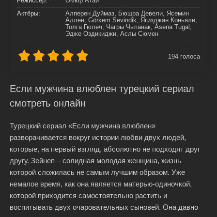
Режиссер:
Омюр Атай
Актёры:
Алперен Дуймаз, Бюшра Девели, Ясемин
Аллен, Görkem Sevindik, Ягизджан Коньяли,
Толга Гюлеч, Чагры Чытанак, Asena Tugal,
Эдже Оздикиджи, Аслы Сюмен
194
голоса
Если мужчина влюблен турецкий сериал
смотреть онлайн
Турецкий сериал «Если мужчина влюблен»
разворачивается вокруг истории любви двух людей,
которые, на первый взгляд, абсолютно не подходят друг
другу. Зейнеп – солидная молодая женщина, жизнь
которой сложилась не самым лучшим образом. Уже
немалое время, как она является матерью-одиночкой,
которой приходится самостоятельно растить и
воспитывать двух очаровательных сыновей. Она давно