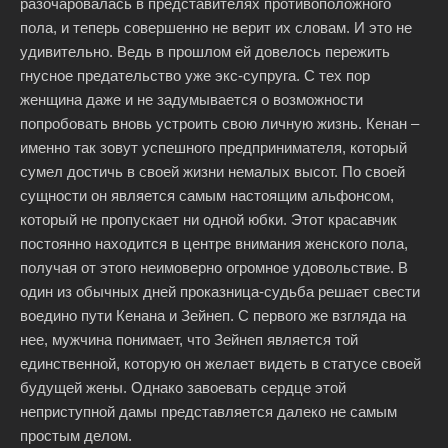
разочаровалась в представителях противоположного
пола, и теперь совершенно не верит их словам. И это не
удивительно. Ведь в прошлом ей довелось пережить
гнусное предательство уже экс-супруга. С тех пор
женщина даже и не задумывается о возможности
попробовать вновь устроить свою личную жизнь. Кенан –
именно так зовут успешного предпринимателя, который
сумел достичь в своей жизни немалых высот. По своей
сущности он является самым настоящим альфонсом,
который не пропускает ни одной юбки. Этот красавчик
постоянно находится в центре внимания женского пола,
получая от этого неимоверно огромное удовольствие. В
один из обычных дней проказница-судьба решает свести
воедино пути Кенана и Зейнеп. С первого же взгляда на
нее, мужчина понимает, что Зейнеп является той
единственной, которую он желает видеть в статусе своей
будущей жены. Однако завоевать сердце этой
неприступной дамы представляется далеко не самым
простым делом.