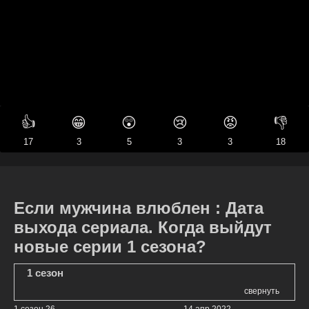
👍
😁
😲
😢
😡
👎
17
3
5
3
3
18
Если мужчина влюблен : Дата
выхода сериала. Когда выйдут
новые серии 1 сезона?
1 сезон
свернуть