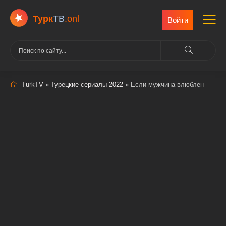
Турк
ТВ
.onl
Войти
TurkTV
»
Турецкие сериалы 2022
» Если мужчина влюблен