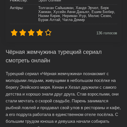
Режиссер:
Эрол Озлеви
Актёры:
Толгахан Сайышман, Ханде Эрчел, Берк
Хакман, Хусейн Авни Даньял, Ешим Бюбер,
Назми Кирик, Нериман Угур, Мелис Сезен,
Бурак Алтай, Чагла Демир
136
голосов
Чёрная жемчужина турецкий сериал
смотреть онлайн
Турецкий сериал «Чёрная жемчужина» познакомит с
молодыми людьми, живущими в небольшом посёлке на
берегу Эгейского моря. Кенан и Хезал дружили с самого
детства и хорошо знали друг друга. Став взрослыми, они
стали мечтать о скорой свадьбе. Парень занимался
рыбной ловлей и продавал свой улов в рестораны и кафе,
а его подруга работала в единственном отеле посёлка. С
большим трудом юноша и девушка начали собирать