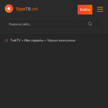
Турк
ТВ
.onl
Войти
TurkTV
»
Иви сериалы
» Чёрная жемчужина