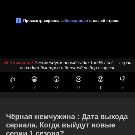
📣 Внимание!
Рекомендуем новый сайт
TurkRU.onl
— серии
выходят быстрее и большой выбор озвучек.
👍
😁
😲
😢
😡
👎
2
2
0
0
1
2
Чёрная жемчужина : Дата выхода
сериала. Когда выйдут новые
серии 1 сезона?