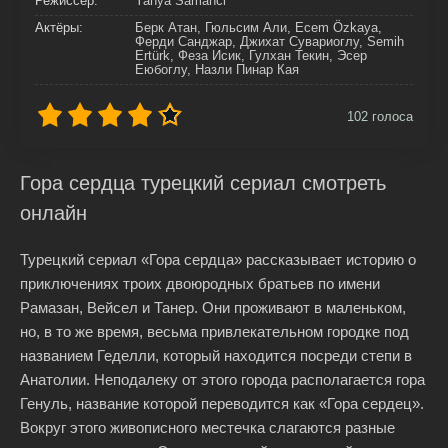
Режиссер:
Yahya Samanci
Актёры:
Берк Атан, Гюльсим Али, Ecem Özkaya,
Ферди Санджар, Джихат Сувариоглу, Semih
Ertürk, Феза Исик, Гулхан Текин, Эсер
Еюбоглу, Назли Пинар Кая
102
голоса
Гора сердца турецкий сериал смотреть
онлайн
Турецкий сериал «Гора сердца» рассказывает историю о
приключениях троих двоюродных братьев по имени
Рамазан, Вейсел и Танер. Они проживают в маленьком,
но, в то же время, весьма привлекательном городке под
названием Геделли, который находится посреди степи в
Анатолии. Неподалеку от этого города располагается гора
Генуль, название которой переводится как «Гора сердец».
Вокруг этого живописного местечка слагаются разные