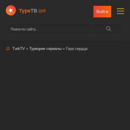
Турк
ТВ
.onl
Войти
TurkTV
»
Турецкие сериалы
» Гора сердца