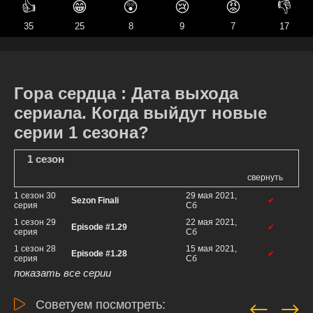
👍
😁
😲
😢
😡
👎
35
25
8
9
7
17
Гора сердца : Дата выхода
сериала. Когда выйдут новые
серии 1 сезона?
1 сезон
свернуть
1 сезон 30
29 мая 2021,
Sezon Finali
✔
серия
Сб
1 сезон 29
22 мая 2021,
Episode #1.29
✔
серия
Сб
1 сезон 28
15 мая 2021,
Episode #1.28
✔
серия
Сб
показать все серии
Советуем посмотреть: