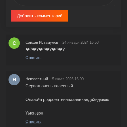
Добавить комментарий
С
Сайхан Истамулов
24 января 2024 16:53
❤️‍?❤️‍?❤️‍?❤️‍?❤️‍?❤️‍?
Ответить
Н
Неизвестный
5 июля 2026 16:00
Сериал очень классный
Опаао⁶п рррроөгггнннпааавввввдө3ңңююю
Үьюңңюң
Ответить