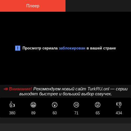
Плеер
📣 Внимание!
Рекомендуем новый сайт
TurkRU.onl
— серии
выходят быстрее и большой выбор озвучек.
👍
😁
😲
😢
😡
👎
380
89
60
71
65
434