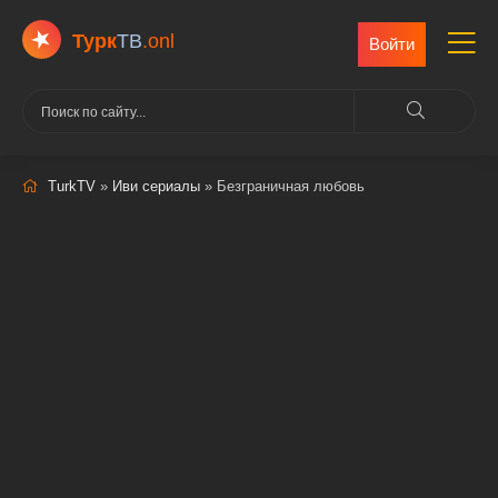
Турк
ТВ
.onl
Войти
TurkTV
»
Иви сериалы
» Безграничная любовь