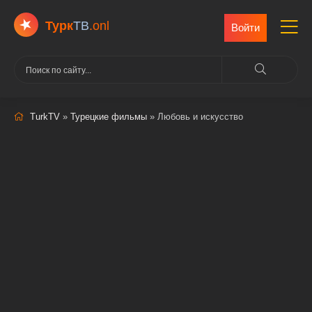
Турк
ТВ
.onl
Войти
TurkTV
»
Турецкие фильмы
» Любовь и искусство