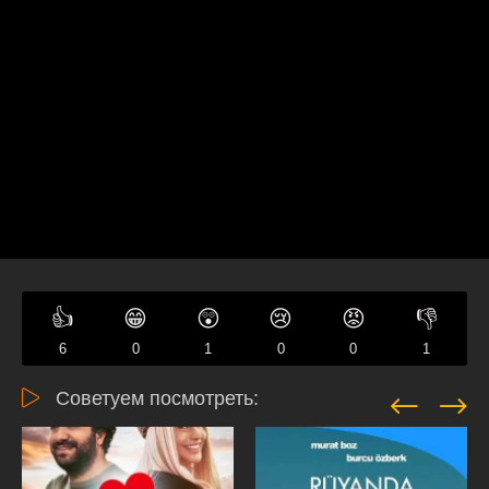
👍
😁
😲
😢
😡
👎
6
0
1
0
0
1
Советуем посмотреть: